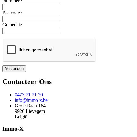
Nummer :
Postcode :
Gemeente :
Contacteer Ons
0473 71 71 70
info@immo-x.be
Grote Baan 164
9920 Lievegem
België
Immo-X